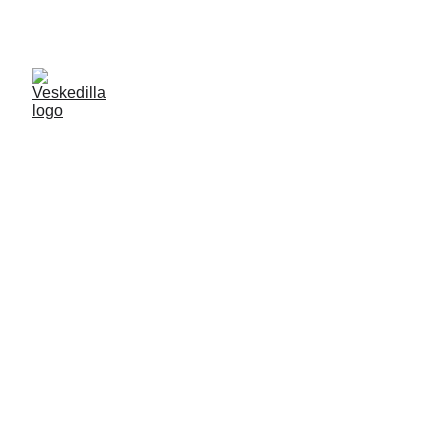
VELKOMMEN TIL VESKEDILLA.NO
Veskedilla
Kvalitets vesker og assessorier